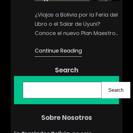
¿Viajas a Bolivia por la Feria del
Libro o el Salar de Uyuni?
Conoce el nuevo Plan Maestro
de Turismo 2026 y asegura tu
Continue Reading
traslado privado desde Viru
Viru (VVI) ante las restricciones
Search
viales. ¡Reserva aquí!
B
u
Search
s
c
Sobre Nosotros
a
r