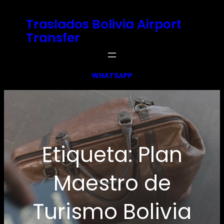
Saltar
Traslados Bolivia Airport
al
Transfer
contenido
WHATSAPP
Etiqueta:
Plan
Maestro de
Turismo Bolivia