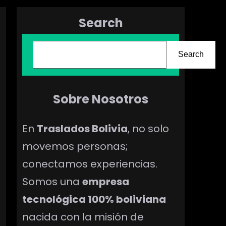
Search
B
Search
u
s
c
Sobre Nosotros
a
En
Traslados Bolivia
, no solo
r
movemos personas;
conectamos experiencias.
Somos una
empresa
tecnológica 100% boliviana
nacida con la misión de