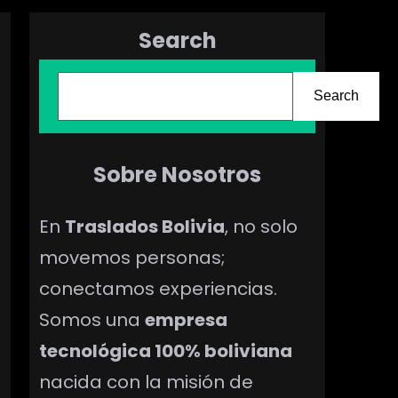
Search
B
Search
u
s
c
Sobre Nosotros
a
En
Traslados Bolivia
, no solo
r
movemos personas;
conectamos experiencias.
Somos una
empresa
tecnológica 100% boliviana
nacida con la misión de