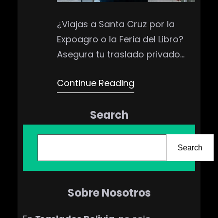
¿Viajas a Santa Cruz por la
Expoagro o la Feria del Libro?
Asegura tu traslado privado
desde Viru Viru (VVI) ante el
Continue Reading
aumento de vuelos en 2026.
Confort y puntualidad con
Search
Traslados Bolivia. ¡Reserva ya!
B
u
Search
s
c
Sobre Nosotros
a
r