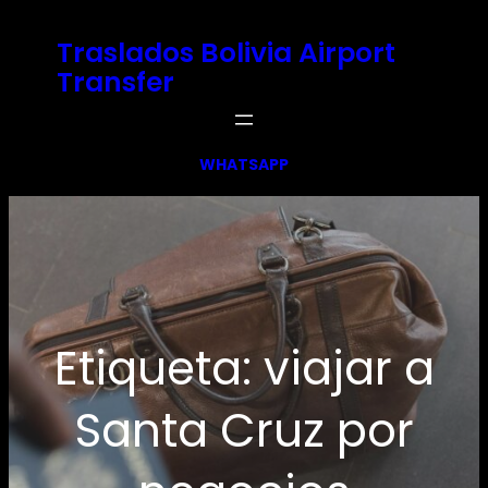
Saltar
Traslados Bolivia Airport
al
Transfer
contenido
WHATSAPP
Etiqueta:
viajar a
Santa Cruz por